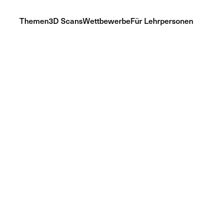
Themen
3D Scans
Wettbewerbe
Für Lehrpersonen
Tiere (Animalia)