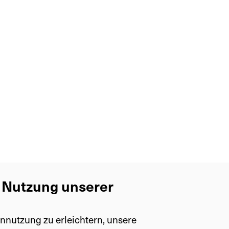
Gliederfüsser (Arthropoda)
Insekten (Insecta)
Hautflügler (Hymenoptera)
Colletidae
Maskenbienen (Hylaeus)
Rainfarn-Maskenbiene (H. nigritus)
e Nutzung unserer
nnutzung zu erleichtern, unsere