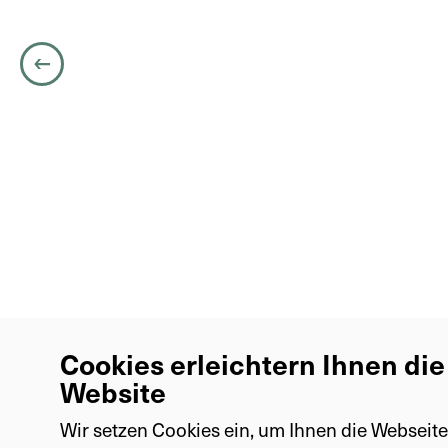
Stamm
Klasse
Cicindela andriana
Ordnung
Familie
Gattung
Art
License: CC Attribution-ShareAlike
learn more
Cookies erleichtern Ihnen di
Website
Wir setzen Cookies ein, um Ihnen die Webseite