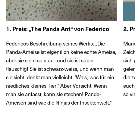
1. Preis: „The Panda Ant“ von Federico
2. P
Federicos Beschreibung seines Werks: „Die
Mari
Panda-Ameise ist eigentlich keine echte Ameise,
Zeic
aber sie sieht so aus – und sie ist super
sich
flauschig! Sie ist schwarz-weiss, und wenn man
gele
sie sieht, denkt man vielleicht: 'Wow, was für ein
die z
niedliches kleines Tier!' Aber Vorsicht: Wenn
euch 
man sie anfasst, kann sie stechen! Panda-
so vi
Ameisen sind wie die Ninjas der Insektenwelt.“