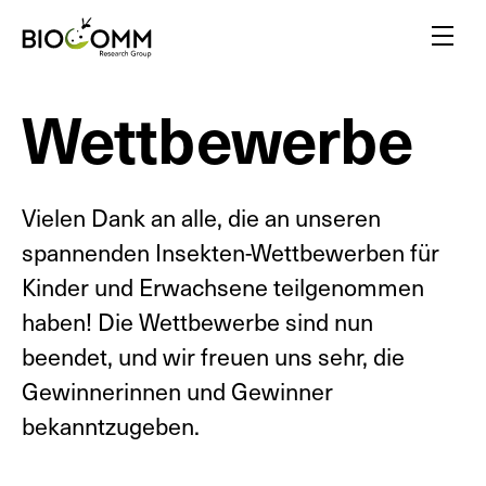
Home
Menu
Wettbewerbe
Erstaunliche Bestäuber
Blutrünstige Stechmücken
Freunde oder Feinde?
Inspiriert von Insekten
Vielen Dank an alle, die an unseren
Ein Flair für Insekten
spannenden Insekten-Wettbewerben für
Gelbe Biotechnologie
Kinder und Erwachsene teilgenommen
Insekten gegen Pflanzen
haben! Die Wettbewerbe sind nun
Insektenvielfalt
beendet, und wir freuen uns sehr, die
Gewinnerinnen und Gewinner
bekanntzugeben.