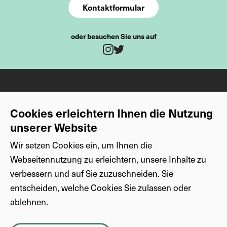
Kontaktformular
oder besuchen Sie uns auf
Twitter
Instagram
*diese Felder sind obligatorisch
Nachname
Cookies erleichtern Ihnen die Nutzung
unserer Website
Vorname
Wir setzen Cookies ein, um Ihnen die
Sprachen
Social Media
Webseitennutzung zu erleichtern, unsere Inhalte zu
DE
Instagram
verbessern und auf Sie zuzuschneiden. Sie
EN
Twitter
entscheiden, welche Cookies Sie zulassen oder
E-Mail-Adresse
ablehnen.
Weiteres
Privatsphäre
Impressum
Datenschutz