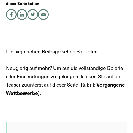
diese Seite teilen
auf Facebook teilen
auf LinkedIn teilen
auf X teilen
per E-Mail teilen
DE
EN
Die siegreichen Beiträge sehen Sie unten.
Neugierig auf mehr? Um auf die vollständige Galerie
aller Einsendungen zu gelangen, klicken SIe auf die
Teaser zuunterst auf dieser Seite (Rubrik
Vergangene
Wettbewerbe)
.