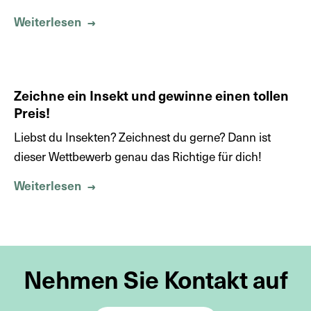
Weiterlesen
Über Fangen Sie Insekten mit Ihrem Sma
→
Zeichne ein Insekt und gewinne einen tollen
Preis!
Liebst du Insekten? Zeichnest du gerne? Dann ist
dieser Wettbewerb genau das Richtige für dich!
Weiterlesen
Über Zeichne ein Insekt und gewinne eine
→
Nehmen Sie Kontakt auf