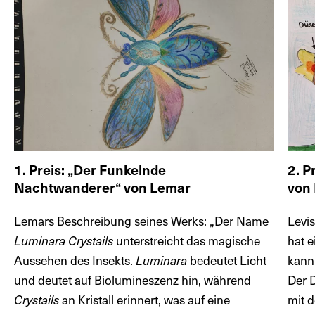
1. Preis: „Der Funkelnde
2. P
Nachtwanderer“ von Lemar
von 
Lemars Beschreibung seines Werks: „Der Name
Levi
Luminara Crystails
unterstreicht das magische
hat e
Aussehen des Insekts.
Luminara
bedeutet Licht
kann
und deutet auf Biolumineszenz hin, während
Der 
Crystails
an Kristall erinnert, was auf eine
mit 