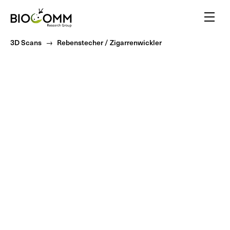
Home
Menu
3D Scans
Rebenstecher / Zigarrenwickler
Erstaunliche Bestäuber
Blutrünstige Stechmücken
Freunde oder Feinde?
Inspiriert von Insekten
Ein Flair für Insekten
Gelbe Biotechnologie
Insekten gegen Pflanzen
Insektenvielfalt