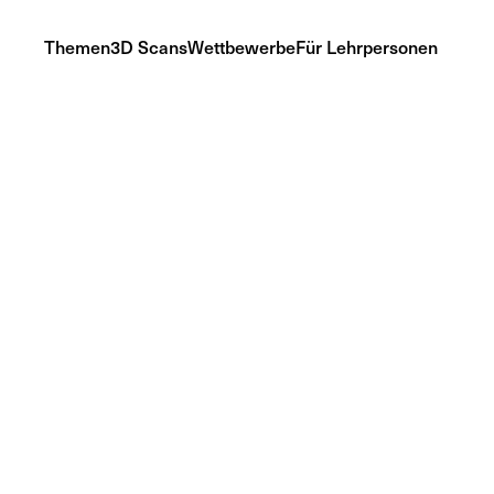
Themen
3D Scans
Wettbewerbe
Für Lehrpersonen
Tiere (Animalia)