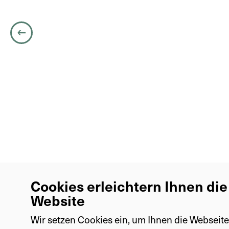
Stamm
Klasse
Heiliger Pillendreher (Scarabaeus sacer)
Ordnung
Familie
Gattung
Art
License: CC Attribution-ShareAlike
learn more
Cookies erleichtern Ihnen di
Website
Wir setzen Cookies ein, um Ihnen die Webseite