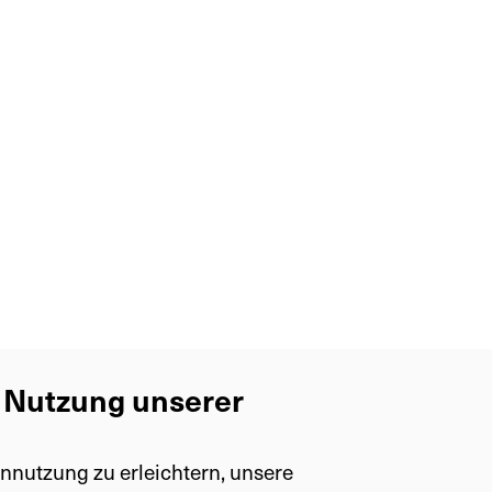
Gliederfüsser (Arthropoda)
Insekten (Insecta)
Schmetterlinge (Lepidoptera)
Glasflügler (Sesiidae)
Synanthedon
Kleiner Birken-Glasflügler (S. culiciformis)
e Nutzung unserer
nnutzung zu erleichtern, unsere