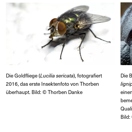
Die Goldfliege (
Lucilia sericata
), fotografiert
Die 
2016, das erste Insektenfoto von Thorben
ligni
überhaupt. Bild: © Thorben Danke
einem
beme
Quali
Bild