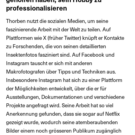
professionalisieren
aufgrund der Vergrösserung nur ein winziger Teil des
Bildes scharf abgebildet. Dies kann es schwierig
Thorben nutzt die sozialen Medien, um seine
machen, das gesamte Insekt in einer einzigen
faszinierende Arbeit mit der Welt zu teilen. Auf
Aufnahme klar zu erfassen. Um dieses Problem zu
Plattformen wie X (früher Twitter) knüpft er Kontakte
lösen, verwenden Fotografen das Focus-Stacking-
zu Forschenden, die von seinen detaillierten
Verfahren, bei dem sie mehrere Fotos desselben
Insektenfotos fasziniert sind. Auf Facebook und
Motivs aufnehmen, jedes mit einem anderen
Instagram tauscht er sich mit anderen
Fokuspunkt, z. B. Augen, Beine und Flügel. Diese
Makrofotografen über Tipps und Techniken aus.
Bilder werden dann mit Hilfe von Software
Insbesondere Instagram hat sich zu einer Plattform
zusammengefügt, wobei die schärfsten Teile jedes
der Möglichkeiten entwickelt, über die er für
Bildes kombiniert werden, um ein vollständig
Ausstellungen, Dokumentationen und verschiedene
fokussiertes Endbild zu erhalten.
Projekte angefragt wird. Seine Arbeit hat so viel
Anerkennung gefunden, dass sie sogar auf Netflix
Mit dieser Technik können Fotografen und
gezeigt wurde, wodurch seine atemberaubenden
Fotografinnen eine unglaubliche Detailgenauigkeit
Bilder einem noch grösseren Publikum zugänglich
und Klarheit im gesamten Motiv erzielen, so dass