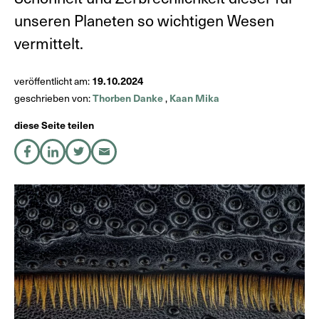
unseren Planeten so wichtigen Wesen
vermittelt.
DE
19.10.2024
veröffentlicht am:
Thorben Danke
Kaan Mika
geschrieben von:
,
EN
diese Seite teilen
auf Facebook teilen
auf LinkedIn teilen
auf X teilen
per E-Mail teilen