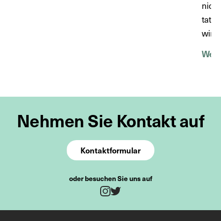
nich
tatsä
wir d
Weit
Nehmen Sie Kontakt auf
Kontaktformular
oder besuchen Sie uns auf
Twitter
Instagram
*diese Felder sind obligatorisch