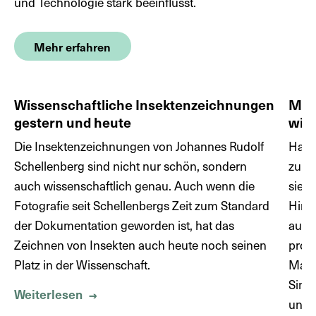
und Technologie stark beeinflusst.
Mehr erfahren
Wissenschaftliche Insektenzeichnungen
Mein
gestern und heute
wir 
Die Insektenzeichnungen von Johannes Rudolf
Habe
Schellenberg sind nicht nur schön, sondern
zu fl
auch wissenschaftlich genau. Auch wenn die
sie i
Fotografie seit Schellenbergs Zeit zum Standard
Hind
der Dokumentation geworden ist, hat das
auto
Zeichnen von Insekten auch heute noch seinen
prog
Platz in der Wissenschaft.
Mauer
Sinn 
Weiterlesen
Über Wissenschaftliche Insektenzeichn
→
unüb