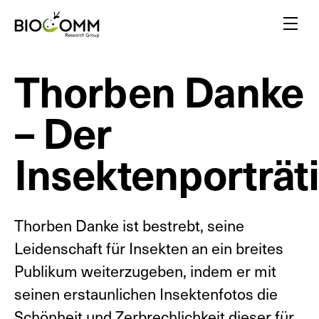
Home
Menu
Thorben Danke
Erstaunliche Bestäuber
Blutrünstige Stechmücken
– Der
Freunde oder Feinde?
Inspiriert von Insekten
Insektenporträti
Ein Flair für Insekten
Gelbe Biotechnologie
Insekten gegen Pflanzen
Insektenvielfalt
Thorben Danke ist bestrebt, seine
Leidenschaft für Insekten an ein breites
Publikum weiterzugeben, indem er mit
seinen erstaunlichen Insektenfotos die
Schönheit und Zerbrechlichkeit dieser für