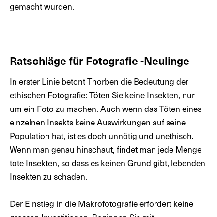
gemacht wurden.
selbst die kleinsten Merkmale hervorstechen. Für
Fotografen wie Thorben Danke ist Focus Stacking
eine unverzichtbare Methode, die es ihnen
ermöglicht, die komplexe Schönheit von Insekten in
Ratschläge für Fotografie -Neulinge
atemberaubenden, naturgetreuen Details
einzufangen. Das Verfahren steigert nicht nur die
In erster Linie betont Thorben die Bedeutung der
visuelle Wirkung der Bilder, sondern eröffnet auch
ethischen Fotografie: Töten Sie keine Insekten, nur
neue Möglichkeiten, die faszinierende Welt der
um ein Foto zu machen. Auch wenn das Töten eines
Insekten zu erforschen und zu präsentieren.
einzelnen Insekts keine Auswirkungen auf seine
Population hat, ist es doch unnötig und unethisch.
Wenn man genau hinschaut, findet man jede Menge
Um diesen Inhalt anzuzeigen, müssen die Marketing
tote Insekten, so dass es keinen Grund gibt, lebenden
und Drittpartei-Cookies akzeptiert werden.
Insekten zu schaden.
Cookies anpassen
Der Einstieg in die Makrofotografie erfordert keine
grossen Investitionen. Beginnen Sie mit