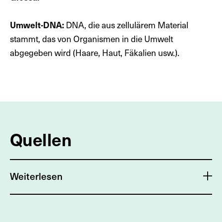
Umwelt-DNA:
DNA, die aus zellulärem Material
stammt, das von Organismen in die Umwelt
abgegeben wird (Haare, Haut, Fäkalien usw.).
Quellen
Weiterlesen
Aucone E
et al.
2024. Synergistic morphology and
feedback control for traversal of unknown compliant